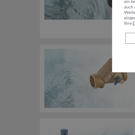
ein b
auch 
Weite
einge
Ihre
E