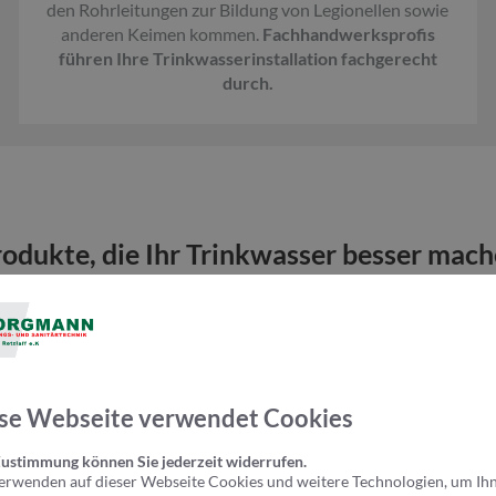
den Rohrleitungen zur Bildung von Legionellen sowie
anderen Keimen kommen.
Fachhandwerksprofis
führen Ihre Trinkwasserinstallation fachgerecht
durch.
odukte, die Ihr Trinkwasser besser mac
Wasserfilter​
Schmutziges Trinkwasser betrifft nicht nur Entwicklungsländer,
se Webseite verwendet Cookies
durchaus ein Problem dar. Sobald es im öffentlichen Netz zu e
durch den Versorger kommt, können Sand oder Kies in die Leitu
Zustimmung können Sie jederzeit widerrufen.
erwenden auf dieser Webseite Cookies und weitere Technologien, um Ih
Wasserfilter halten im Trinkwasser mitgeführte Partikel wie z.