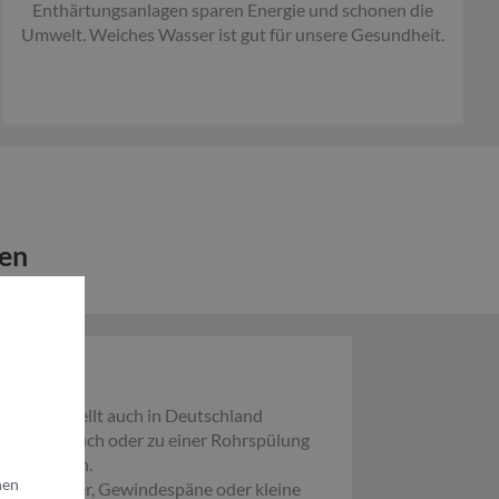
Enthärtungsanlagen sparen Energie und schonen die
Umwelt. Weiches Wasser ist gut für unsere Gesundheit.
hen
 sondern stellt auch in Deutschland
inem Rohrbruch oder zu einer Rohrspülung
ng gelangen.
nen
 B. Sandkörner, Gewindespäne oder kleine