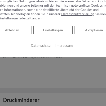
estmögliches Nutzungserlebnis zu bieten. Sie können das Setzen von Cook
Rostteilchen zurück und schützen somit die gesamte Trinkwass
ablehnen und unsere Seite nur mit den technisch notwendigen Cookies n
Verunreinigung.Gemäß der Trinkwasserverordnung muss in der
re Informationen, sowie eine detaillierte Übersicht der Cookies und
dem Wasserzähler ein Schutzfilter eingebaut sein. Ist dieser ab
setzten Technologien finden Sie in unserer
Datenschutzerklärung
. Sie kö
instellungen
jederzeit ändern.
Wartung oftmals außer Acht gelassen. Die vorgeschriebene Was
gewährleistet werden.
Ablehnen
Ablehnen
Einstellungen
Akzeptieren
Rückflussverhinderer​
Datenschutz
Impressum
Ein Rückflussverhinderer sorgt dafür, dass das Trinkwasser nur 
öffentliche Leitungsnetz fließen kann.
Druckminderer​