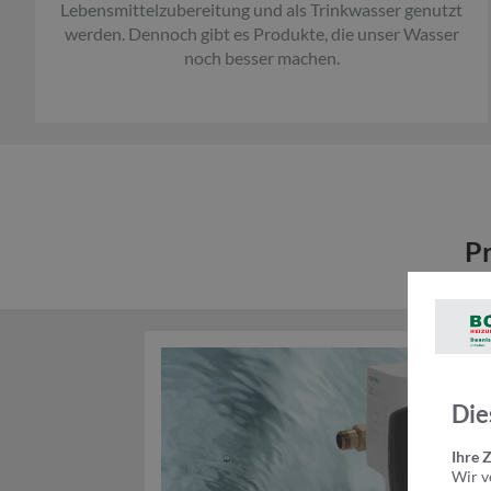
Lebensmittelzubereitung und als Trinkwasser genutzt
werden. Dennoch gibt es Produkte, die unser Wasser
noch besser machen.
Pr
Die
Ihre 
Wir v