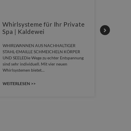
Whirlsysteme für Ihr Private
Gestal
Spa | Kaldewei
Momen
WHIRLWANNEN AUS NACHHALTIGER
Stil für 
STAHL-EMAILLE SCHMEICHELN KÖRPER
HANSAGENE
UND SEELEDie Wege zu echter Entspannung
von Wascht
sind sehr individuell. Mit vier neuen
unterschie
Whirlsystemen bietet…
konzipiert
WEITERLESEN >>
WEITERLE