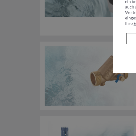
ein b
auch 
Weite
einge
Ihre
E