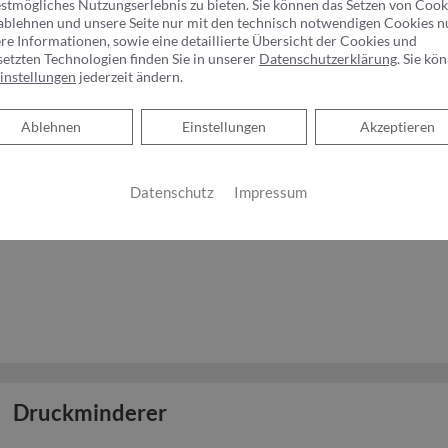
Rostteilchen zurück und schützen somit die gesamte Trinkwass
estmögliches Nutzungserlebnis zu bieten. Sie können das Setzen von Cook
ablehnen und unsere Seite nur mit den technisch notwendigen Cookies n
Verunreinigung.Gemäß der Trinkwasserverordnung muss in der
re Informationen, sowie eine detaillierte Übersicht der Cookies und
dem Wasserzähler ein Schutzfilter eingebaut sein. Ist dieser ab
setzten Technologien finden Sie in unserer
Datenschutzerklärung
. Sie kö
Wartung oftmals außer Acht gelassen. Die vorgeschriebene Was
instellungen
jederzeit ändern.
gewährleistet werden.
Ablehnen
Ablehnen
Einstellungen
Akzeptieren
Rückflussverhinderer​
Datenschutz
Impressum
Ein Rückflussverhinderer sorgt dafür, dass das Trinkwasser nur 
öffentliche Leitungsnetz fließen kann.
Druckminderer​