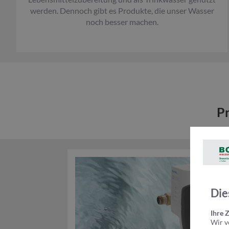
werden. Dennoch gibt es Produkte, die unser Wasser
noch besser machen.
Pr
Die
Ihre 
Wir v